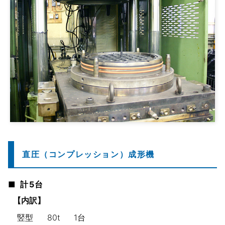
直圧（コンプレッション）成形機
計5台
【内訳】
竪型
80t
1台