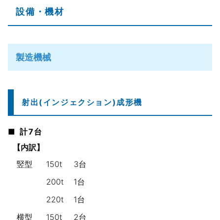
設備・機材
製造機械
射出(インジェクション)成形機
計7台
【内訳】
竪型
150t
3台
200t
1台
220t
1台
横型
150t
2台